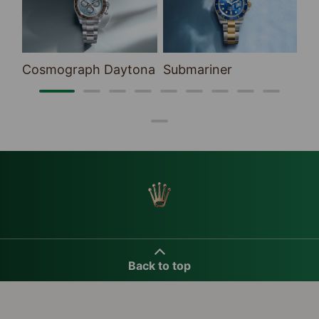
Cosmograph Daytona
Submariner
Se
Back to top