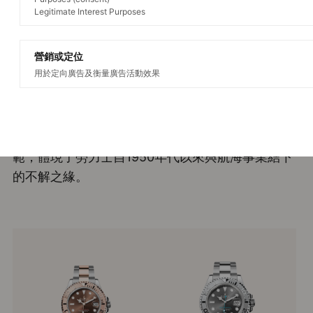
Legitimate Interest Purposes
營銷或定位
Rolex Yacht-Master
用於定向廣告及衡量廣告活動效果
乘風破浪的腕錶
Oyster Perpetual Yacht-Master是航海腕錶的典
範，體現了勞力士自1950年代以來與航海事業結下
的不解之緣。