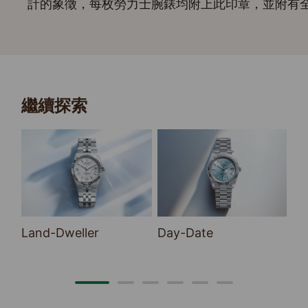
計的象徵，每枚勞力士腕錶均附上此印章，並附有
繼續探索
Land-Dweller
Day-Date
Sk