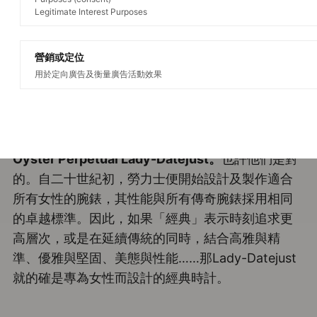
Legitimate Interest Purposes
營銷或定位
Rolex Lady-Datejust
用於定向廣告及衡量廣告活動效果
優雅風範
「專為女性而設計的經典時計。」有人會如此描述
Oyster Perpetual Lady-Datejust。
也許他們是對
的。自二十世紀初，勞力士便開始設計及製作適合
所有女性的腕錶，其性能與所有傳奇腕錶採用相同
的卓越標準。因此，如果「經典」表示時刻追求更
高層次，或是在延續傳統的同時，結合高雅與精
準、優雅與堅固、美態與性能……那Lady-Datejust
就的確是專為女性而設計的經典時計。