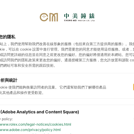
您的隱私
站上，我們使用幫助我們改善在線形象的服務（包括來自第三方提供商的服務）。我
勞力士
帝舵表
影音專區
展示據點
預約鑑
ookie，可以在 cookie 設置中進行管理。我們需要您的同意才能使用這些服務。或者
或訪問更詳細的信息並在同意之前更改您的偏好。您的偏好將僅適用於本網站。您可
或訪問我們的隱私政策來更改您的偏好。通過授權第三方服務，您允許放置和讀取 cook
們網站可靠和安全所需的跟踪技術。
力士腕錶
2026新款腕錶
勞力士配飾
製錶工藝
檢
分析與統計
cookie 使我們能夠衡量訪問者的流量。 它們還幫助我們了解哪些產品
比其他產品和操作更受歡迎。
 (Adobe Analytics and Content Square)
 policy:
//www.rolex.com/legal-notices/cookies.html
//www.adobe.com/privacy/policy.html