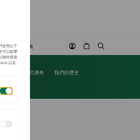
們使用以下
賞
近期推薦
，您可以點擊
以隨時通過
ie 以及
修服務
蠔式傳奇
我們的歷史