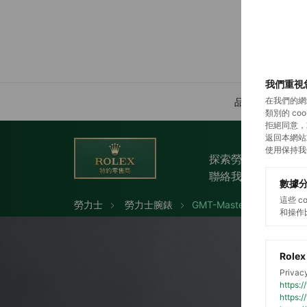
我們重視
在我們的網
品牌介紹
類別的 c
拒絕同意，
返回本網站
使用保持我
探索勞力士
勞
聯絡我們
數據
這些 
勞力士
勞力士腕錶
GMT-Master II
和操作
Rolex
Privacy
https:
https: