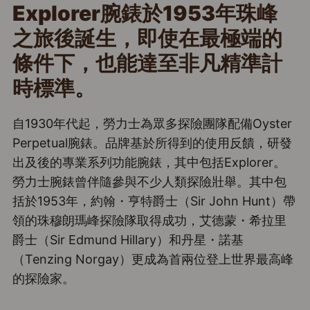
Explorer
腕錶於
1953
年珠峰
之旅後誕生，即使在最極端的
條件下，也能達至非凡精準計
時標準。
自1930年代起，勞力士為眾多探險團隊配備Oyster
Perpetual腕錶。品牌基於所得到的使用反饋，研發
出及後的專業系列功能腕錶，其中包括Explorer。
勞力士腕錶曾伴隨參與不少人類探險壯舉。其中包
括於1953年，約翰・亨特爵士（Sir John Hunt）帶
領的珠穆朗瑪峰探險隊取得成功，艾德蒙・希拉里
爵士（Sir Edmund Hillary）和丹星・諾基
（Tenzing Norgay）更成為首兩位登上世界最高峰
的探險家。