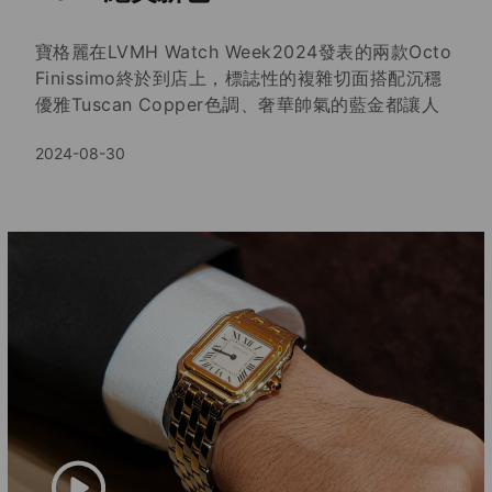
寶格麗在LVMH Watch Week2024發表的兩款Octo
Finissimo終於到店上，標誌性的複雜切面搭配沉穩
優雅Tuscan Copper色調、奢華帥氣的藍金都讓人
愛不釋手，Octo Finissimo問世以來不斷帶給錶迷們
2024-08-30
驚喜，短短十年已成為當代男錶的重要指標，更象徵
寶格麗在精湛珠寶工藝與製錶藝術之間的完美結合。