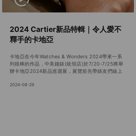
2024 Cartier新品特輯｜令人愛不
釋手的卡地亞
卡地亞在今年Watches & Wonders 2024帶來一系
列很棒的作品，中美鐘錶(統領店)於7/20-7/25將舉
辦卡地亞2024新品巡迴展，展覽前先帶錶友們線上
搶先看： ■Santos-Dumont Rewind ■2024
2024-08-29
Cartier Privé | Tortue ■Crocodile | Panthère |
Pebble Tigre ■男士大型款Panthère也很迷人 卡地
亞製錶設計不斷演變，散發與時俱進的雋永魅力。在
收藏的路上卡地亞總有最適合當下的作品，陪伴錶友
們紀念每個美好時刻。