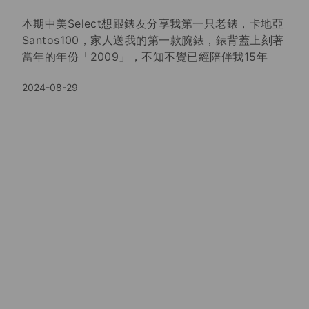
本期中美Select想跟錶友分享我第一只老錶，卡地亞
Santos100，家人送我的第一款腕錶，錶背蓋上刻著
當年的年份「2009」，不知不覺已經陪伴我15年
了，儘管這些年多了幾道刮痕，依然是強而有力的夥
2024-08-29
伴，這位老夥伴不僅替我紀錄了時間，更承載了我許
多回憶。 這期想跟大家分享擁有一隻老錶的心情，也
想推薦幾款卡地亞作品，相信這些作品也很適合陪著
大家更多個15年。
我買新錶了！｜Peter 2024新收藏
的百年靈
我買新錶了！當初看到百年靈這款錶就讓我想起在加
州唸書的時光，對我來說是意義非凡的錶，終於在
2024收藏到這款百年靈作品，很開心以影片的方式
跟大家分享我的新收藏及心情。