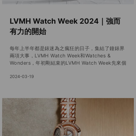
頂級女性珠寶腕錶｜難得一見的收藏
家系列｜
在迎接新的一年前，很高興我們店上的收藏家願意讓
中美Select分享她的收藏，本集為錶友介紹寶格麗古
幣頂級神秘腕錶 BULGARI Monete Catene及卡地
亞雙獸首腕錶 Indomptables de Cartier，這兩款都
2024-01-25
非常罕見，收藏家級別作品，同時也代表著這兩個頂