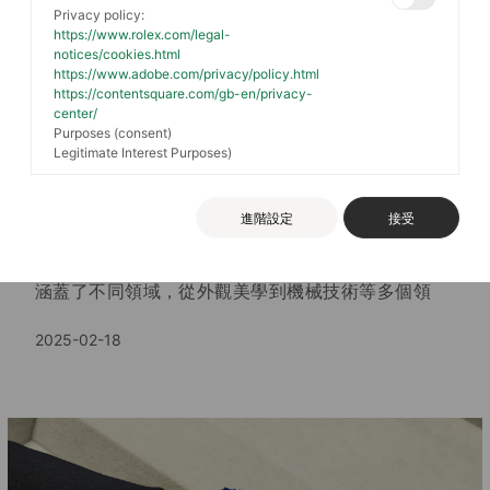
Privacy policy:
https://www.rolex.com/legal-
notices/cookies.html
https://www.adobe.com/privacy/policy.html
https://contentsquare.com/gb-en/privacy-
center/
伯爵Piaget - 內外兼修，卓越大師
Purposes (consent)
Legitimate Interest Purposes)
之作
進階設定
接受
2024年伯爵在被譽為錶屆奧斯卡的「GPHG日內瓦
鐘錶大賞」中，一舉入圍四項大獎。入圍的四項大獎
涵蓋了不同領域，從外觀美學到機械技術等多個領
域，彰顯了伯爵在鐘錶領域的卓越成就。最終以
2025-02-18
Piaget Polo 79腕錶拿下經典腕錶獎（Iconic
Watch Prize）。在本期的中美Select中，我們將帶
領錶友們深入探索伯爵Piaget，領略代表頂級工藝與
精密技術的傳世之作。