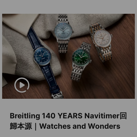
歸本源｜Watches and Wonders
2024
在Watches and Wonders 2024前夕，Breitling百
年靈為慶祝140週年，連續三週發表不同新作，第二
波正是當家的Navitimer，這次以「回歸本源」強勢
來襲！推出了Navitimer GMT和Automatic 41，41
2024-05-27
尺寸在Navitimer70週年時正式回歸，而百年靈今年
重新設計了41尺寸，讓Navitimer以全新的樣貌繼續
翱翔。