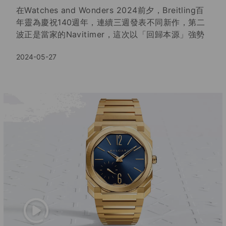
LVMH Watch Week 2024｜強而
有力的開始
每年上半年都是錶迷為之瘋狂的日子，集結了鐘錶界
兩項大事，LVMH Watch Week和Watches &
Wonders，年初剛結束的LVMH Watch Week先來個
震撼開場。 寶格麗閃耀奪目的黃K金Octo
2024-03-19
Finissimo、溫和柔軟Tuscan Copper新色錶盤，宇
舶集工藝和風格之集大成者的MP-10，全球限量發行
88只的Spirit of Big Bang鈦金腕錶龍年限量款，
LVMH Watch Week重點錶款一次看。