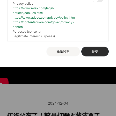
Privacy policy:
https://www.rolex.com/legal-
notices/cookies.html
https://www.adobe.com/privacy/policy.html
https://contentsquare.com/gb-en/privacy-
center/
Purposes (consent)
Legitimate Interest Purposes)
進階設定
接受
2024-12-04
年終要來了！該是打開收藏清單了