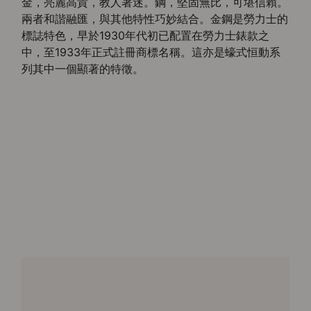
金，亮麗高貴，教人著迷。鋼，堅固無比，可堪信賴。
兩者和諧融匯，與其他特性巧妙結合。金鋼是勞力士的
標誌特色，早於1930年代初已配置在勞力士錶款之
中，至1933年正式註冊商標名稱。這亦是蠔式恒動系
列其中一個顯著的特徵。