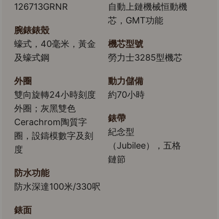
126713GRNR
自動上鏈機械恒動機
芯，GMT功能
腕錶錶殼
蠔式，40毫米，黃金
機芯型號
及蠔式鋼
勞力士3285型機芯
外圈
動力儲備
雙向旋轉24小時刻度
約70小時
外圈；灰黑雙色
錶帶
Cerachrom陶質字
紀念型
圈，設鑄模數字及刻
（Jubilee），五格
度
鏈節
防水功能
防水深達100米/330呎
錶面