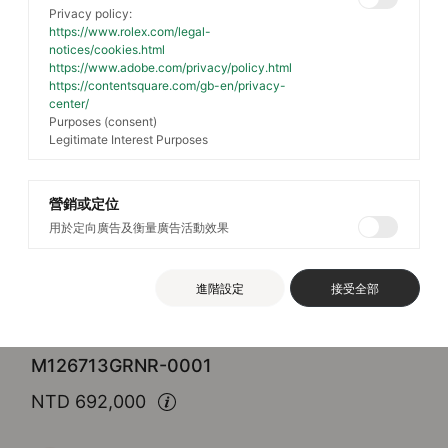
Privacy policy:
https://www.rolex.com/legal-
notices/cookies.html
https://www.adobe.com/privacy/policy.html
https://contentsquare.com/gb-en/privacy-
center/
Purposes (consent)
Legitimate Interest Purposes
營銷或定位
用於定向廣告及衡量廣告活動效果
Rolex
GMT-Master II
進階設定
接受全部
蠔式，40毫米，黃金及蠔式鋼
M126713GRNR-0001
NTD 692,000