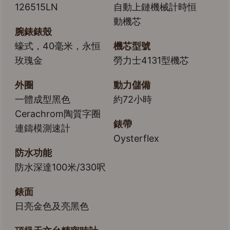
126515LN
自動上鏈機械計時恒
動機芯
腕錶錶殼
蠔式，40毫米，永恒
機芯型號
玫瑰金
勞力士4131型機芯
外圈
動力儲備
一體成型黑色
約72小時
Cerachrom陶質字圈
錶帶
連鑄模測速計
Oysterflex
防水功能
防水深達100米/330呎
錶面
日亮金色及亮黑色