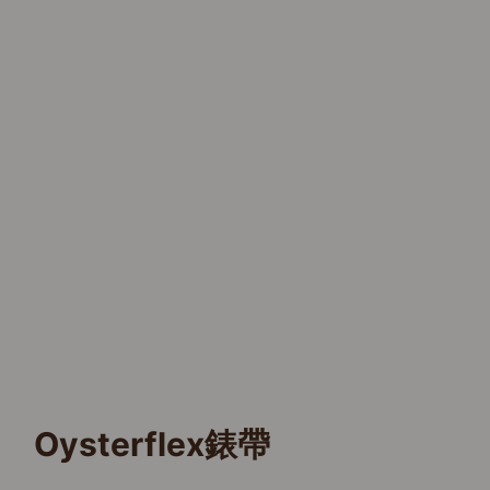
Oysterflex錶帶