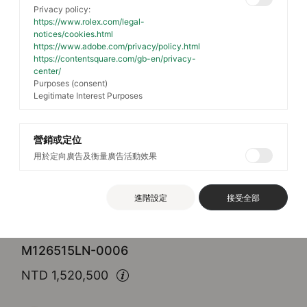
Privacy policy:
https://www.rolex.com/legal-
notices/cookies.html
https://www.adobe.com/privacy/policy.html
https://contentsquare.com/gb-en/privacy-
center/
Purposes (consent)
Legitimate Interest Purposes
營銷或定位
用於定向廣告及衡量廣告活動效果
Rolex
Cosmograph Daytona
進階設定
接受全部
蠔式，40毫米，永恒玫瑰金
M126515LN-0006
NTD 1,520,500