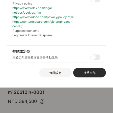
Privacy policy:
https://www.rolex.com/legal-
notices/cookies.html
https://www.adobe.com/privacy/policy.html
https://contentsquare.com/gb-en/privacy-
center/
Purposes (consent)
Legitimate Interest Purposes
營銷或定位
用於定向廣告及衡量廣告活動效果
Rolex
Submariner Date
進階設定
接受全部
蠔式，41毫米，蠔式鋼
m126610ln-0001
NTD 384,500