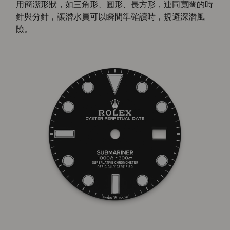
用簡潔形狀，如三角形、圓形、長方形，連同寬闊的時
針與分針，讓潛水員可以瞬間準確讀時，規避深潛風
險。