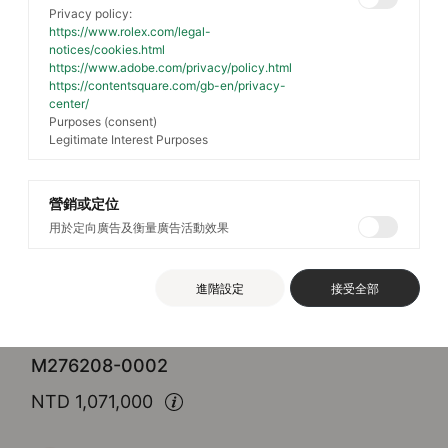
Privacy policy:
https://www.rolex.com/legal-
notices/cookies.html
https://www.adobe.com/privacy/policy.html
https://contentsquare.com/gb-en/privacy-
center/
Purposes (consent)
Legitimate Interest Purposes
營銷或定位
用於定向廣告及衡量廣告活動效果
Rolex
Oyster Perpetual 28
進階設定
接受全部
蠔式，28毫米，黃金
M276208-0002
NTD 1,071,000