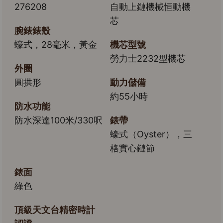
276208
自動上鏈機械恒動機
芯
腕錶錶殼
蠔式，28毫米，黃金
機芯型號
勞力士2232型機芯
外圈
圓拱形
動力儲備
約55小時
防水功能
防水深達100米/330呎
錶帶
蠔式（Oyster），三
格實心鏈節
錶面
綠色
頂級天文台精密時計