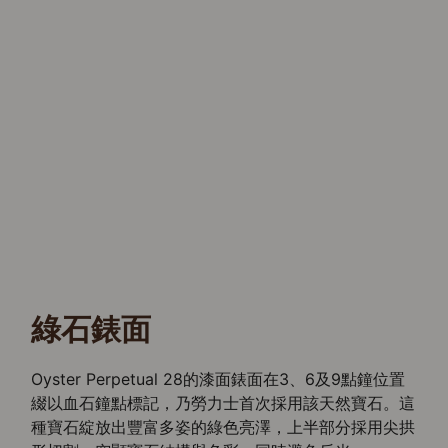
綠石錶面
Oyster Perpetual 28的漆面錶面在3、6及9點鐘位置
綴以血石鐘點標記，乃勞力士首次採用該天然寶石。這
種寶石綻放出豐富多姿的綠色亮澤，上半部分採用尖拱