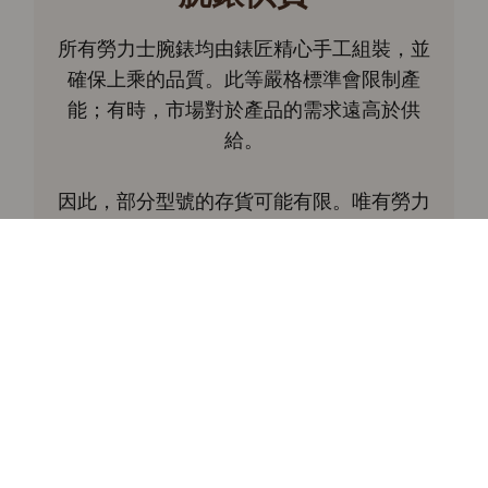
所有勞力士腕錶均由錶匠精心手工組裝，並
確保上乘的品質。此等嚴格標準會限制產
能；有時，市場對於產品的需求遠高於供
給。
因此，部分型號的存貨可能有限。唯有勞力
士授權的特約零售商，方能提供銷售全新勞
力士真品腕錶的服務。特約零售商們定期收
到勞力士品牌方的供貨，並自主管理其腕錶
銷售。
中美鐘錶很榮幸成為全球勞力士特約零售商
網絡的一分子，可提供勞力士腕錶的庫存資
料。