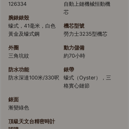
126334
自動上鏈機械恒動機
芯
腕錶錶殼
蠔式，41毫米，白色
機芯型號
黃金及蠔式鋼
勞力士3235型機芯
外圈
動力儲備
三角坑紋
約70小時
防水功能
錶帶
防水深達100米/330呎
蠔式（Oyster），三
格實心鏈節
錶面
漸變綠色
頂級天文台精密時計