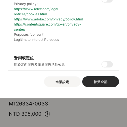
Privacy policy:
https://www.rolex.com/legal-
notices/cookies.html
https://www.adobe.com/privacy/policy.html
https://contentsquare.com/gb-en/privacy-
center/
Purposes (consent)
Legitimate Interest Purposes
營銷或定位
用於定向廣告及衡量廣告活動效果
Rolex
Datejust 41
進階設定
接受全部
蠔式，41毫米，白色黃金及蠔式鋼
M126334-0033
NTD 395,000