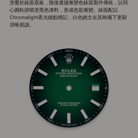
塗覆於錶面底板，隨後遵循漸變色錶面製作傳統，以同
心圓軌跡噴塗黑色漆料，形成色彩漸變。錶面配以
Chromalight夜光鐘點標記，白色銘文在其映襯下更顯
清晰易讀。