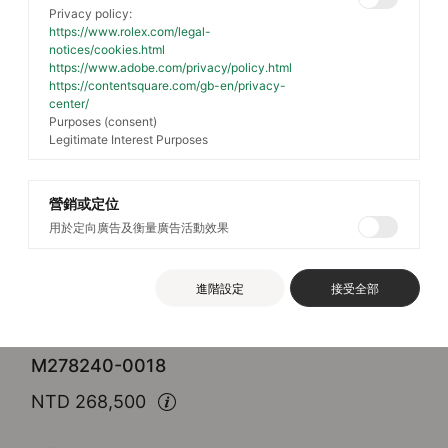
Privacy policy:
https://www.rolex.com/legal-
notices/cookies.html
https://www.adobe.com/privacy/policy.html
https://contentsquare.com/gb-en/privacy-
center/
Purposes (consent)
Legitimate Interest Purposes
營銷或定位
用於定向廣告及衡量廣告活動效果
Rolex
Datejust 31
進階設定
接受全部
蠔式，31毫米，蠔式鋼
M278240-0018
NTD 268,500