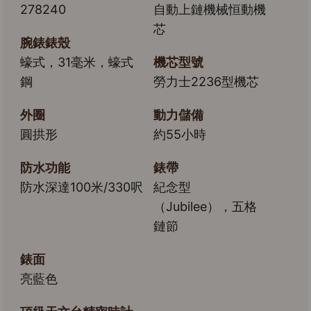
278240
自動上鏈機械恒動機
芯
腕錶錶殼
蠔式，31毫米，蠔式
機芯型號
鋼
勞力士2236型機芯
外圈
動力儲備
圓拱形
約55小時
防水功能
錶帶
防水深達100米/330呎
紀念型
（Jubilee），五格
鏈節
錶面
亮藍色