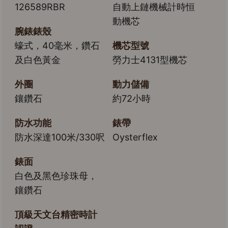
126589RBR
自動上鏈機械計時恒
動機芯
腕錶錶殼
蠔式，40毫米，鑽石
機芯型號
及白色黃金
勞力士4131型機芯
外圈
動力儲備
鑲鑽石
約72小時
防水功能
錶帶
防水深達100米/330呎
Oysterflex
錶面
白色及黑色珍珠母，
鑲鑽石
頂級天文台精密時計