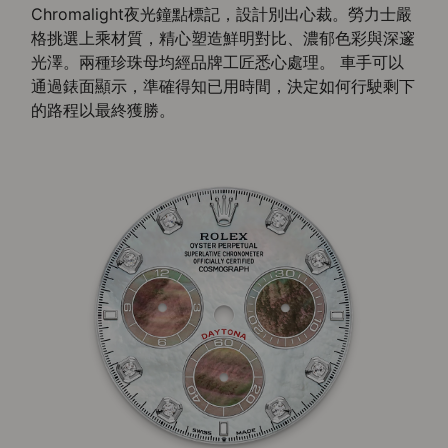
Chromalight夜光鐘點標記，設計別出心裁。勞力士嚴
格挑選上乘材質，精心塑造鮮明對比、濃郁色彩與深邃
光澤。兩種珍珠母均經品牌工匠悉心處理。 車手可以
通過錶面顯示，準確得知已用時間，決定如何行駛剩下
的路程以最終獲勝。