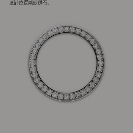
速計位置鑲嵌鑽石。