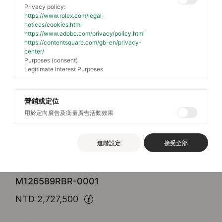
Privacy policy:
https://www.rolex.com/legal-
notices/cookies.html
https://www.adobe.com/privacy/policy.html
https://contentsquare.com/gb-en/privacy-
center/
Purposes (consent)
Legitimate Interest Purposes
營銷或定位
用於定向廣告及衡量廣告活動效果
Rolex
Cosmograph Daytona
進階設定
接受全部
蠔式，40毫米，鑽石及白色黃金
M126589RBR-0001
NTD 2,727,500