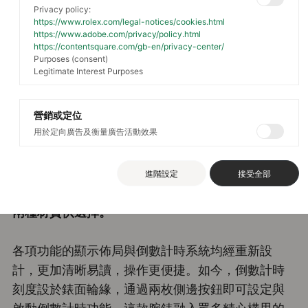
Privacy policy:
https://www.rolex.com/legal-notices/cookies.html
https://www.adobe.com/privacy/policy.html
https://contentsquare.com/gb-en/privacy-center/
Purposes (consent)
2026新款腕錶
Legitimate Interest Purposes
Rolex Yacht-Master II
掌控競速時間
營銷或定位
用於定向廣告及衡量廣告活動效果
勞力士呈獻新一代Oyster Perpetual Yacht-
Master II腕錶。此款獨具匠心的帆船賽計時腕錶煥
進階設定
接受全部
新設計，搭載新型機芯，備有蠔式鋼款及18K黃金款
兩種材質供選擇。
各項功能的顯示佈局與倒數計時系統均經重新設
計，更加清晰易讀，操作更便捷。如今，倒數計時
刻度設於錶面輪緣，通過兩枚側邊按鈕即可設定與