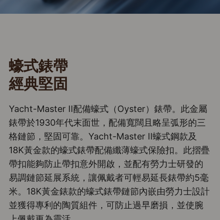
蠔式錶帶
經典堅固
Yacht-Master II配備蠔式（Oyster）錶帶。此金屬
錶帶於1930年代末面世，配備寬闊且略呈弧形的三
格鏈節，堅固可靠。Yacht-Master II蠔式鋼款及
18K黃金款的蠔式錶帶配備纖薄蠔式保險扣。此摺疊
帶扣能夠防止帶扣意外開啟，並配有勞力士研發的
易調鏈節延展系統，讓佩戴者可輕易延長錶帶約5毫
米。18K黃金錶款的蠔式錶帶鏈節內嵌由勞力士設計
並獲得專利的陶質組件，可防止過早磨損，並使腕
上佩戴更為靈活。