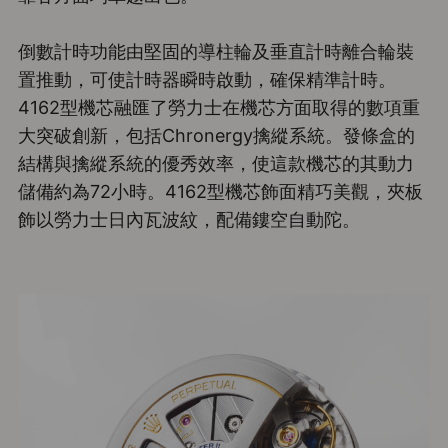
倒數計時功能由堅固的導柱輪及垂直計時離合輪裝
置推動，可使計時器瞬時啟動，確保精準計時。
4162型機芯融匯了勞力士在機芯方面取得的數項重
大突破創新，包括Chronergy擒縱系統。發條盒的
結構與擒縱系統的優秀效率，使這款機芯的其動力
儲備約為72小時。4162型機芯飾面精巧美觀，夾板
飾以勞力士日內瓦波紋，配備鏤空自動陀。