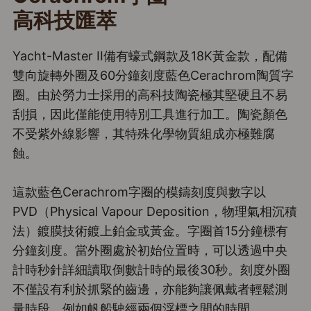
高科技匯萃
Yacht-Master II備有蠔式鋼款及18K黃金款，配備
雙向旋轉外圈及60分鐘刻度藍色Cerachrom陶質字
圈。由於勞力士採用的高科技陶瓷極其堅硬且不易
刮損，因此僅能使用特別工具進行加工。陶瓷顏色
不受紫外線影響，其特殊化學物質組成亦極難腐
蝕。
這款藍色Cerachrom字圈的模鑄刻度與數字以
PVD（Physical Vapour Deposition，物理氣相沉積
法）鍍膜技術鍍上鉑金或黃金。字圈首15分鐘標有
分鐘刻度。當外圈處於初始位置時，可以透過中央
計時秒針詳細讀取倒數計時的最後30秒。刻度外圈
不僅設有利於抓緊的齒邊，亦能夠讓佩戴者輕鬆測
量時段，例如帆船駛經兩個浮標之間的時間。