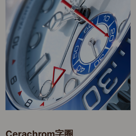
Cerachrom字圈