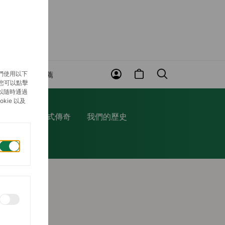
們使用以下
賞
近期推薦
，您可以點擊
以隨時通過
ie 以及
修服務
蠔式傳奇
我們的歷史