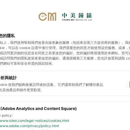
您的隱私
站上，我們使用幫助我們改善在線形象的服務（包括來自第三方提供商的服務）。我
勞力士
帝舵表
影音專區
展示據點
預約鑑
ookie，可以在 cookie 設置中進行管理。我們需要您的同意才能使用這些服務。或者
或訪問更詳細的信息並在同意之前更改您的偏好。您的偏好將僅適用於本網站。您可
或訪問我們的隱私政策來更改您的偏好。通過授權第三方服務，您允許放置和讀取 cook
們網站可靠和安全所需的跟踪技術。
力士腕錶
2026新款腕錶
勞力士配飾
製錶工藝
檢
分析與統計
cookie 使我們能夠衡量訪問者的流量。 它們還幫助我們了解哪些產品
比其他產品和操作更受歡迎。
 (Adobe Analytics and Content Square)
 policy:
//www.rolex.com/legal-notices/cookies.html
//www.adobe.com/privacy/policy.html