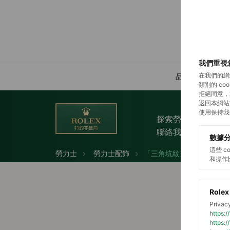
我們重視
在我們的網
品牌介紹
類別的 c
拒絕同意，
返回本網站
使用保持我
探索勞力士
勞
聯絡我們
數據
這些 
勞力士
勞力士配飾
「三角坑紋」袖扣
和操作
Rolex
Privacy
https:
https: