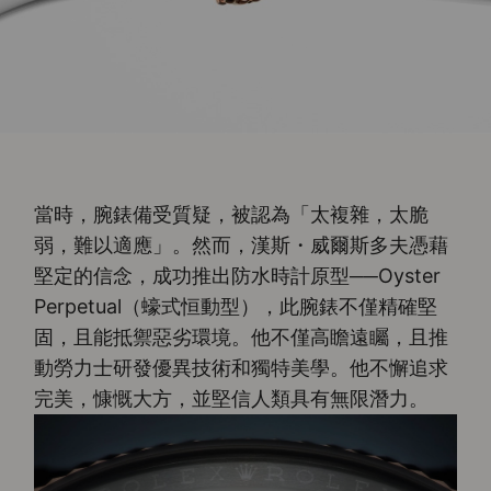
當時，腕錶備受質疑，被認為「太複雜，太脆
弱，難以適應」。然而，漢斯・威爾斯多夫憑藉
堅定的信念，成功推出防水時計原型──Oyster
Perpetual（蠔式恒動型），此腕錶不僅精確堅
固，且能抵禦惡劣環境。他不僅高瞻遠矚，且推
動勞力士研發優異技術和獨特美學。他不懈追求
完美，慷慨大方，並堅信人類具有無限潛力。