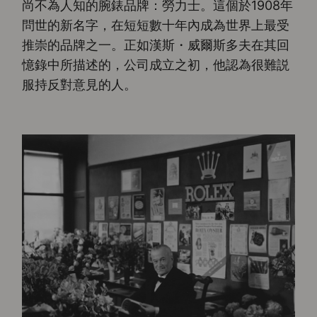
尚不為人知的腕錶品牌：勞力士。這個於1908年
問世的新名字，在短短數十年內成為世界上最受
推崇的品牌之一。正如漢斯・威爾斯多夫在其回
憶錄中所描述的，公司成立之初，他認為很難説
服持反對意見的人。