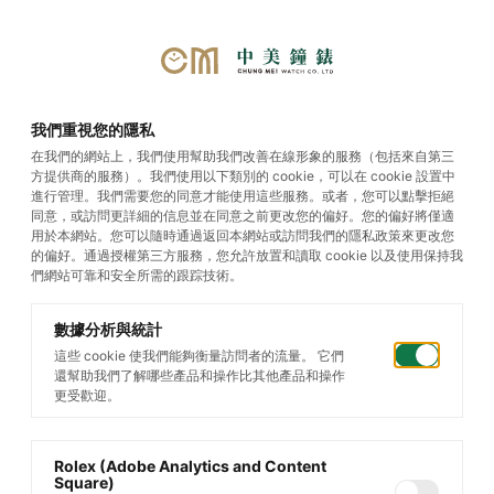
選單
我們重視您的隱私
在我們的網站上，我們使用幫助我們改善在線形象的服務（包括來自第三
方提供商的服務）。我們使用以下類別的 cookie，可以在 cookie 設置中
勞力士
進行管理。我們需要您的同意才能使用這些服務。或者，您可以點擊拒絕
同意，或訪問更詳細的信息並在同意之前更改您的偏好。您的偏好將僅適
用於本網站。您可以隨時通過返回本網站或訪問我們的隱私政策來更改您
的偏好。通過授權第三方服務，您允許放置和讀取 cookie 以及使用保持我
們網站可靠和安全所需的跟踪技術。
徜徉勞力士世界
數據分析與統計
這些 cookie 使我們能夠衡量訪問者的流量。 它們
漢斯・威爾斯多夫（Hans Wilsdorf）不懈追求
還幫助我們了解哪些產品和操作比其他產品和操作
更受歡迎。
卓越，他堅信人類具有不斷創新的潛能。
2024/06/19 發布
Rolex (Adobe Analytics and Content
Square)