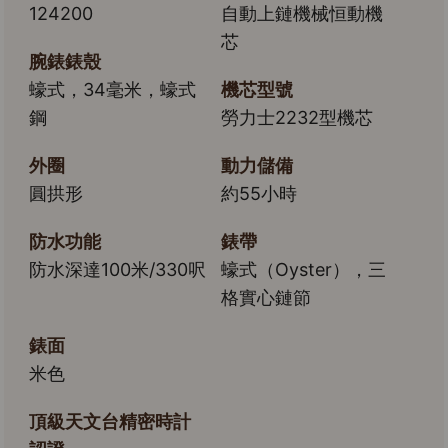
124200
自動上鏈機械恒動機
芯
腕錶錶殼
蠔式，34毫米，蠔式
機芯型號
鋼
勞力士2232型機芯
外圈
動力儲備
圓拱形
約55小時
防水功能
錶帶
防水深達100米/330呎
蠔式（Oyster），三
格實心鏈節
錶面
米色
頂級天文台精密時計