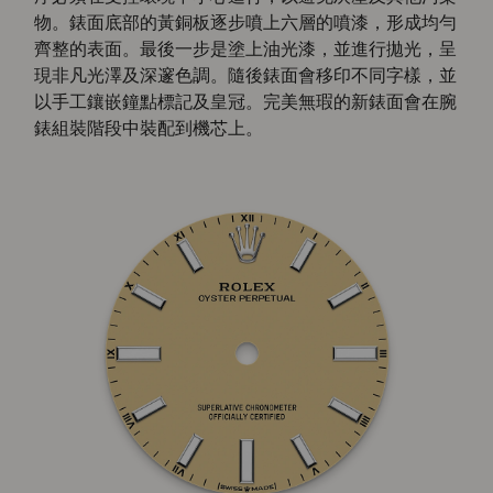
物。錶面底部的黃銅板逐步噴上六層的噴漆，形成均勻
齊整的表面。最後一步是塗上油光漆，並進行拋光，呈
現非凡光澤及深邃色調。隨後錶面會移印不同字樣，並
以手工鑲嵌鐘點標記及皇冠。完美無瑕的新錶面會在腕
錶組裝階段中裝配到機芯上。