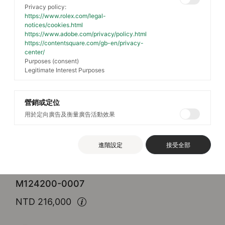
Privacy policy:
https://www.rolex.com/legal-
notices/cookies.html
https://www.adobe.com/privacy/policy.html
https://contentsquare.com/gb-en/privacy-
center/
Purposes (consent)
Legitimate Interest Purposes
營銷或定位
用於定向廣告及衡量廣告活動效果
Rolex
Oyster Perpetual 34
進階設定
接受全部
蠔式，34毫米，蠔式鋼
M124200-0007
NTD 216,000