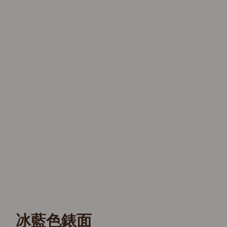
冰藍色錶面