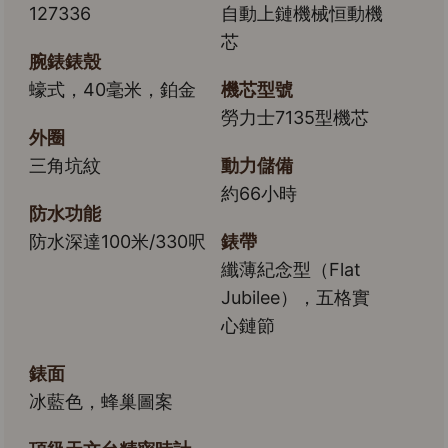
127336
自動上鏈機械恒動機
芯
腕錶錶殼
蠔式，40毫米，鉑金
機芯型號
勞力士7135型機芯
外圈
三角坑紋
動力儲備
約66小時
防水功能
防水深達100米/330呎
錶帶
纖薄紀念型（Flat
Jubilee），五格實
心鏈節
錶面
冰藍色，蜂巢圖案