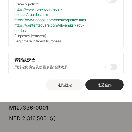
Privacy policy:
https://www.rolex.com/legal-
notices/cookies.html
https://www.adobe.com/privacy/policy.html
https://contentsquare.com/gb-en/privacy-
center/
Purposes (consent)
Legitimate Interest Purposes
營銷或定位
用於定向廣告及衡量廣告活動效果
Rolex
Land-Dweller 40
進階設定
接受全部
蠔式，40毫米，鉑金
M127336-0001
NTD 2,316,500