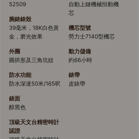
52509
自動上鏈機械恒動機
芯
腕錶錶殼
39毫米，18K白色黃
機芯型號
金，磨光效果
勞力士7140型機芯
外圈
動力儲備
圓拱形及三角坑紋
約66小時
防水功能
錶帶
防水深達50米/165呎
皮錶帶
錶面
醇黑色
頂級天文台精密時計
認證