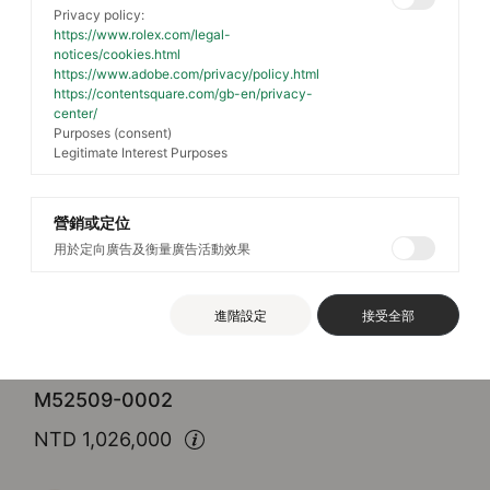
Privacy policy:
https://www.rolex.com/legal-
notices/cookies.html
https://www.adobe.com/privacy/policy.html
https://contentsquare.com/gb-en/privacy-
center/
Purposes (consent)
Legitimate Interest Purposes
營銷或定位
用於定向廣告及衡量廣告活動效果
Rolex
1908
進階設定
接受全部
39毫米，18K白色黃金，磨光效果
M52509-0002
NTD 1,026,000