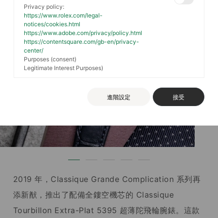
Privacy policy:
https://www.rolex.com/legal-
notices/cookies.html
https://www.adobe.com/privacy/policy.html
https://contentsquare.com/gb-en/privacy-
center/
Purposes (consent)
Legitimate Interest Purposes)
進階設定
接受
2019 年，Classique Grande Complication 系列再
添新猷，推出了配備全鏤空機芯的 Classique
Tourbillon Extra-Plat 5395 超薄陀飛輪腕錶。這款