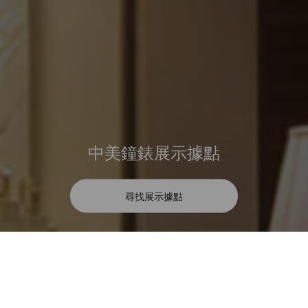
中美鐘錶展示據點
尋找展示據點