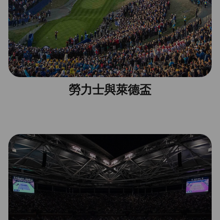
勞力士與萊德盃