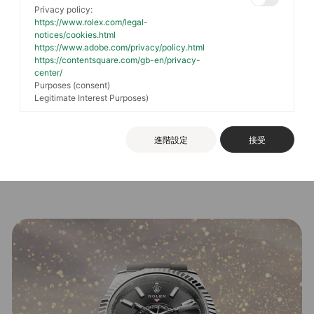
Privacy policy:
https://www.rolex.com/legal-
notices/cookies.html
https://www.adobe.com/privacy/policy.html
https://contentsquare.com/gb-en/privacy-
center/
Purposes (consent)
Legitimate Interest Purposes)
進階設定
接受
先鋒的古典主義