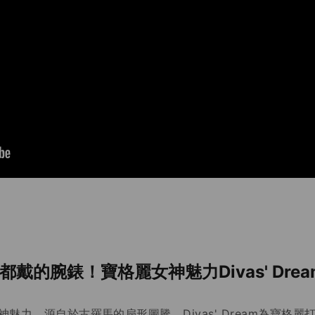
都戴的腕錶！寶格麗女神魅力Divas' Drea
am女神魅力，源自於古羅馬的扇形圖騰，Divas' Dream為寶