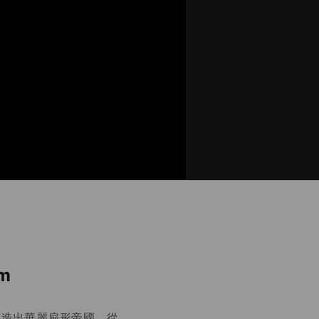
m
格麗打造出華麗扇形帝國，從