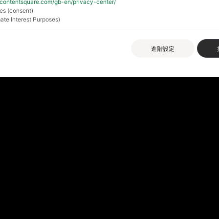
//contentsquare.com/gb-en/privacy-center/
es (consent)
ate Interest Purposes)
進階設定