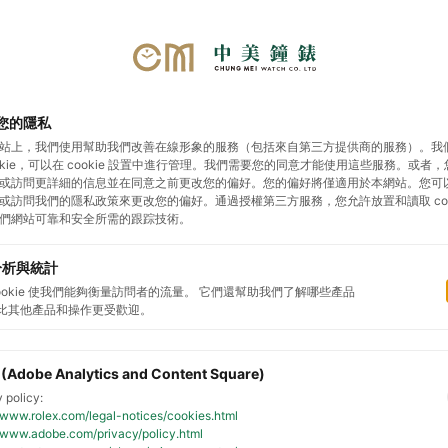
您的隱私
勞力士
帝舵表
影音專區
展示據點
預約鑑
站上，我們使用幫助我們改善在線形象的服務（包括來自第三方提供商的服務）。我
ookie，可以在 cookie 設置中進行管理。我們需要您的同意才能使用這些服務。或者
或訪問更詳細的信息並在同意之前更改您的偏好。您的偏好將僅適用於本網站。您可
或訪問我們的隱私政策來更改您的偏好。通過授權第三方服務，您允許放置和讀取 cook
們網站可靠和安全所需的跟踪技術。
分析與統計
cookie 使我們能夠衡量訪問者的流量。 它們還幫助我們了解哪些產品
比其他產品和操作更受歡迎。
 (Adobe Analytics and Content Square)
 policy:
//www.rolex.com/legal-notices/cookies.html
//www.adobe.com/privacy/policy.html