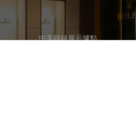
中美鐘錶展示據點
尋找展示據點