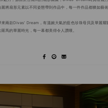
格麗將扇形元素以不同姿態帶到作品中，每一件作品都猶如藝
家帶來兩款Divas' Dream，有溫婉大氣的藍色珍珠母貝及華
古羅馬的華麗時光，每一幕都美得令人讚嘆。