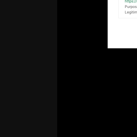
https:
Purpos
Legitim