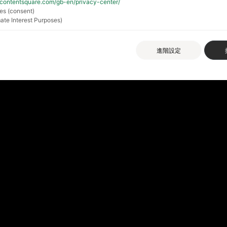
//contentsquare.com/gb-en/privacy-center/
es (consent)
ate Interest Purposes)
進階設定