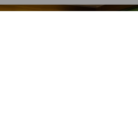
中美鐘錶展示據點
尋找展示據點