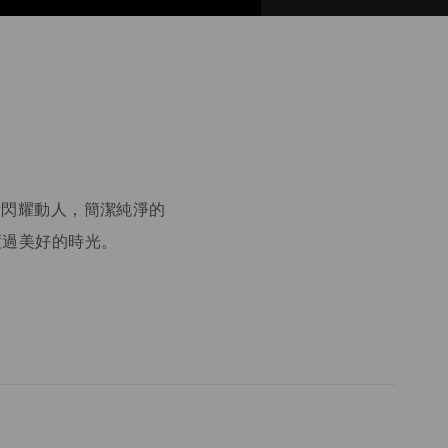
設計閃耀動人，簡潔純淨的
度過美好的時光。