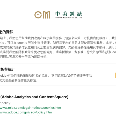
您的隱私
勞力士
帝舵表
影音專區
展示據點
預約鑑
站上，我們使用幫助我們改善在線形象的服務（包括來自第三方提供商的服務）。我
ookie，可以在 cookie 設置中進行管理。我們需要您的同意才能使用這些服務。或者
或訪問更詳細的信息並在同意之前更改您的偏好。您的偏好將僅適用於本網站。您可
或訪問我們的隱私政策來更改您的偏好。通過授權第三方服務，您允許放置和讀取 cook
們網站可靠和安全所需的跟踪技術。
分析與統計
cookie 使我們能夠衡量訪問者的流量。 它們還幫助我們了解哪些產品
比其他產品和操作更受歡迎。
 (Adobe Analytics and Content Square)
 policy:
//www.rolex.com/legal-notices/cookies.html
//www.adobe.com/privacy/policy.html