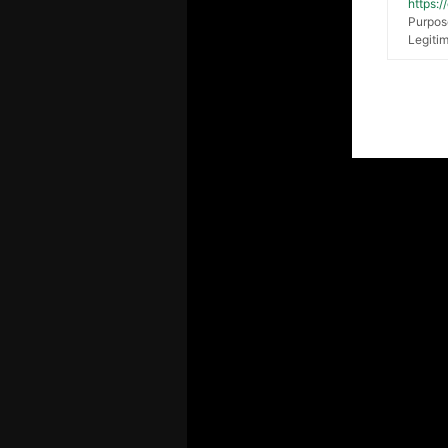
https:
Purpos
Legitim