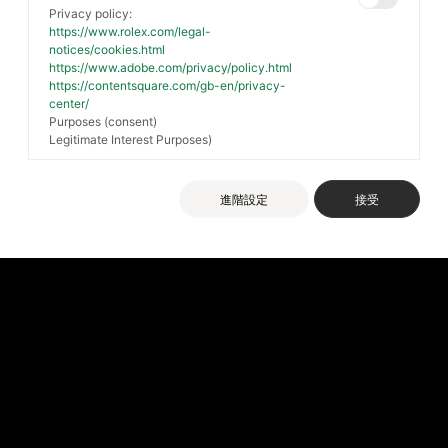
Privacy policy:
https://www.rolex.com/legal-
notices/cookies.html
https://www.adobe.com/privacy/policy.html
https://contentsquare.com/gb-en/privacy-
center/
Purposes (consent)
Legitimate Interest Purposes)
進階設定
接受