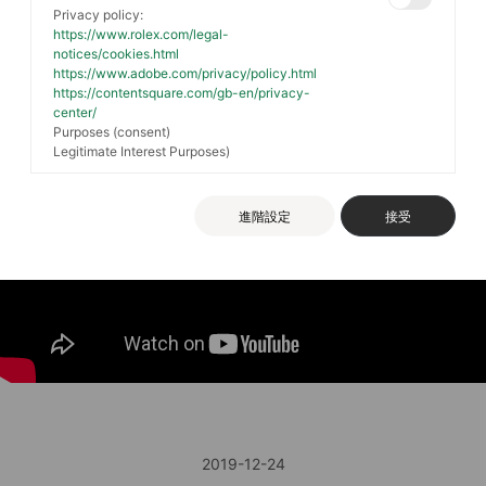
Privacy policy:
https://www.rolex.com/legal-
notices/cookies.html
https://www.adobe.com/privacy/policy.html
https://contentsquare.com/gb-en/privacy-
center/
Purposes (consent)
Legitimate Interest Purposes)
進階設定
接受
2019-12-24