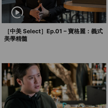
［中美 Select］Ep.01 – 寶格麗：義式
美學精髓