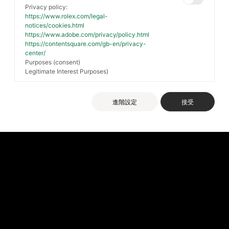
Privacy policy:
https://www.rolex.com/legal-
notices/cookies.html
https://www.adobe.com/privacy/policy.html
https://contentsquare.com/gb-en/privacy-
center/
Purposes (consent)
Legitimate Interest Purposes)
進階設定
接受