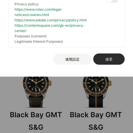
Privacy policy:
https://www.rolex.com/legal-
notices/cookies.html
Black Bay GMT
Black Bay GMT
https://www.adobe.com/privacy/policy.html
https://contentsquare.com/gb-en/privacy-
center/
鋼錶殼，直徑41毫米, 鉚釘
鋼錶殼，直徑41毫米, 織紋
Purposes (consent)
鋼錶帶
錶帶
Legitimate Interest Purposes)
進階設定
接受
Black Bay GMT
Black Bay GMT
S&G
S&G