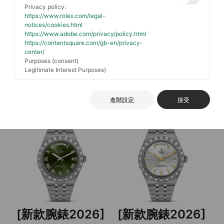
Privacy policy:
https://www.rolex.com/legal-
notices/cookies.html
[新款腕錶2026]
[新款腕錶2026]
https://www.adobe.com/privacy/policy.html
https://contentsquare.com/gb-en/privacy-
center/
TUDOR Royal
TUDOR Royal
Purposes (consent)
Legitimate Interest Purposes)
鋼錶殼，直徑40毫米, 黑色
鋼錶殼，直徑40毫米, 藍色
錶面
錶面
進階設定
接受
[新款腕錶2026]
[新款腕錶2026]