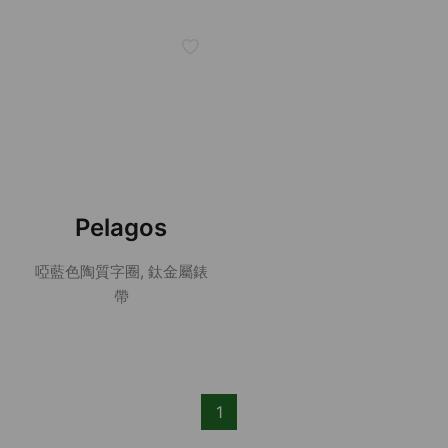
Pelagos
啞藍色陶質字圈, 鈦金屬錶
帶
1