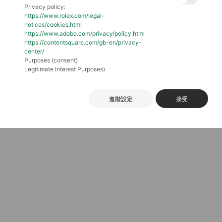
Privacy policy:
https://www.rolex.com/legal-
notices/cookies.html
https://www.adobe.com/privacy/policy.html
Facebook
Instagram
https://contentsquare.com/gb-en/privacy-
center/
Purposes (consent)
隱私權政策
條款及細則
購物須知
常見問題
Legitimate Interest Purposes)
進階設定
接受
Copyright @ 2026 Chung Mei Watch 中美鐘錶眼鏡股份有限公司