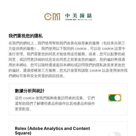
首頁
/
帝舵腕錶
/
Black Bay
我們重視您的隱私
31/36/39/41 S&G
在我們的網站上，我們使用幫助我們改善在線形象的服務（包括來自第三
方提供商的服務）。我們使用以下類別的 cookie，可以在 cookie 設置中
進行管理。我們需要您的同意才能使用這些服務。或者，您可以點擊拒絕
Black Bay 31/36/39/41 S&G
同意，或訪問更詳細的信息並在同意之前更改您的偏好。您的偏好將僅適
用於本網站。您可以隨時通過返回本網站或訪問我們的隱私政策來更改您
的偏好。通過授權第三方服務，您允許放置和讀取 cookie 以及使用保持我
們網站可靠和安全所需的跟踪技術。
篩選您的搜索
數據分析與統計
這些 cookie 使我們能夠衡量訪問者的流量。 它們
還幫助我們了解哪些產品和操作比其他產品和操作
更受歡迎。
Rolex (Adobe Analytics and Content
Square)