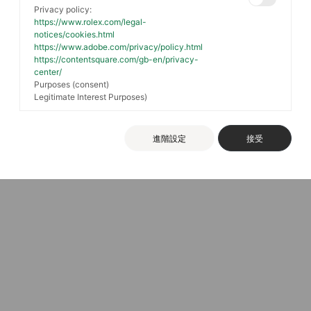
Privacy policy:
https://www.rolex.com/legal-
notices/cookies.html
Facebook
Instagram
https://www.adobe.com/privacy/policy.html
https://contentsquare.com/gb-en/privacy-
center/
隱私權政策
條款及細則
購物須知
常見問題
Purposes (consent)
Legitimate Interest Purposes)
Copyright @ 2026 Chung Mei Watch 中美鐘錶眼鏡股份有限公司
進階設定
接受