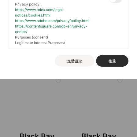
Privacy policy:
https://www.rolex.com/legal-
notices/cookies.html
https://www.adobe.com/privacy/policy.html
Black Bay
Black Bay
https://contentsquare.com/gb-en/privacy-
center/
Purposes (consent)
Chrono
Chrono
Legitimate Interest Purposes)
鋼錶殼，直徑41毫米, 鋼錶
鋼錶殼，直徑41毫米, 鋼錶
帶
帶
進階設定
接受
Black Bay
Black Bay