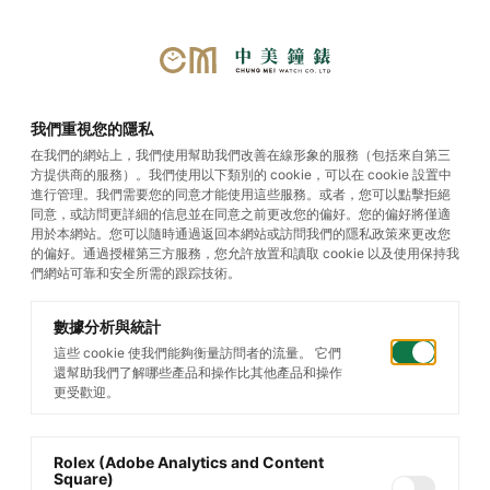
首頁
/
帝舵腕錶
/
Black Bay Pro
/
我們重視您的隱私
Black Bay Pro
在我們的網站上，我們使用幫助我們改善在線形象的服務（包括來自第三
方提供商的服務）。我們使用以下類別的 cookie，可以在 cookie 設置中
進行管理。我們需要您的同意才能使用這些服務。或者，您可以點擊拒絕
同意，或訪問更詳細的信息並在同意之前更改您的偏好。您的偏好將僅適
用於本網站。您可以隨時通過返回本網站或訪問我們的隱私政策來更改您
的偏好。通過授權第三方服務，您允許放置和讀取 cookie 以及使用保持我
們網站可靠和安全所需的跟踪技術。
數據分析與統計
這些 cookie 使我們能夠衡量訪問者的流量。 它們
還幫助我們了解哪些產品和操作比其他產品和操作
更受歡迎。
Rolex (Adobe Analytics and Content
Square)