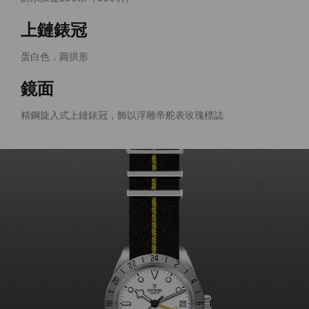
上鏈錶冠
蛋白色，圓拱形
鏡面
精鋼旋入式上鏈錶冠，飾以浮雕帝舵表玫瑰標誌