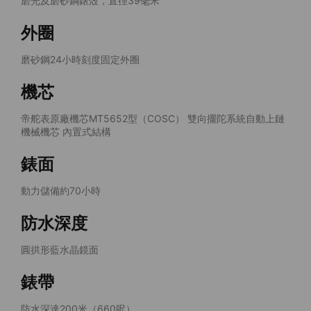
磨光及磨砂鋼錶殼，直徑39毫米
外圈
磨砂鋼24小時刻度固定外圈
機芯
帝舵表原廠機芯MT5652型（COSC） 雙向擺陀系統自動上鏈
機械機芯 內置式結構
錶面
動力儲備約70小時
防水深度
圓拱形藍水晶鏡面
錶帶
防水深達200米（660呎）