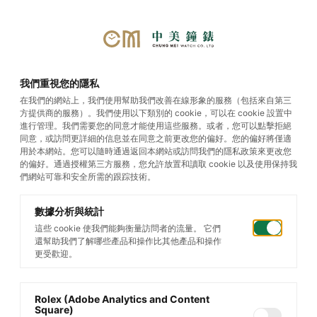
首頁
/
帝舵腕錶
/
Black Bay Pro
/
我們重視您的隱私
Black Bay Pro
在我們的網站上，我們使用幫助我們改善在線形象的服務（包括來自第三
方提供商的服務）。我們使用以下類別的 cookie，可以在 cookie 設置中
進行管理。我們需要您的同意才能使用這些服務。或者，您可以點擊拒絕
同意，或訪問更詳細的信息並在同意之前更改您的偏好。您的偏好將僅適
用於本網站。您可以隨時通過返回本網站或訪問我們的隱私政策來更改您
的偏好。通過授權第三方服務，您允許放置和讀取 cookie 以及使用保持我
們網站可靠和安全所需的跟踪技術。
數據分析與統計
這些 cookie 使我們能夠衡量訪問者的流量。 它們
還幫助我們了解哪些產品和操作比其他產品和操作
更受歡迎。
Rolex (Adobe Analytics and Content
Square)