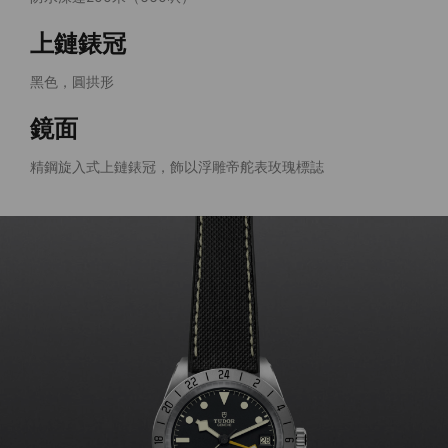
上鏈錶冠
黑色，圓拱形
鏡面
精鋼旋入式上鏈錶冠，飾以浮雕帝舵表玫瑰標誌