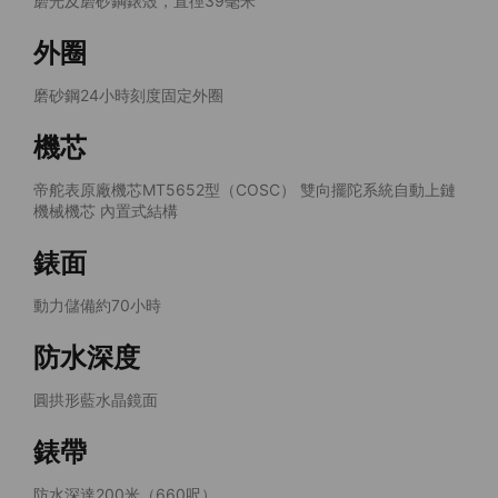
磨光及磨砂鋼錶殼，直徑39毫米
外圈
磨砂鋼24小時刻度固定外圈
機芯
帝舵表原廠機芯MT5652型（COSC） 雙向擺陀系統自動上鏈
機械機芯 內置式結構
錶面
動力儲備約70小時
防水深度
圓拱形藍水晶鏡面
錶帶
防水深達200米（660呎）