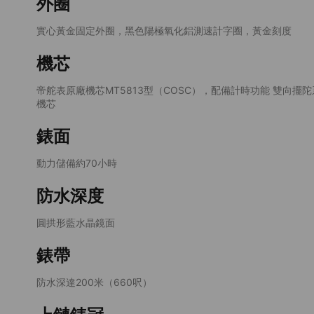
外圈
實心黃金固定外圈，黑色陽極氧化鋁測速計字圈，黃金刻度
機芯
帝舵表原廠機芯MT5813型（COSC），配備計時功能 雙向擺
機芯
錶面
動力儲備約70小時
防水深度
圓拱形藍水晶鏡面
錶帶
防水深達200米（660呎）