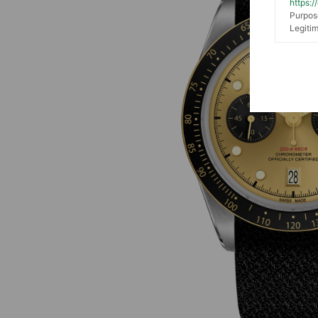
https:
Purpos
Legitim