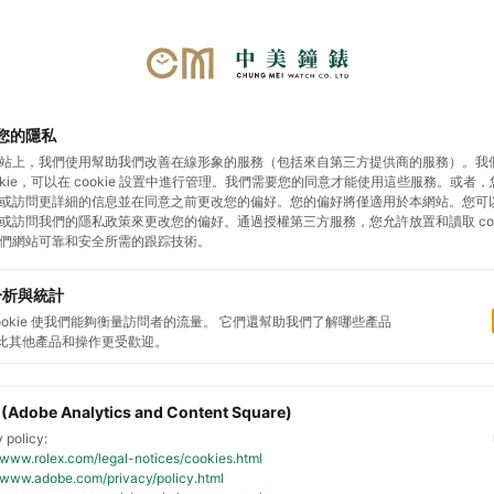
您的隱私
勞力士
帝舵表
影音專區
展示據點
預約鑑
站上，我們使用幫助我們改善在線形象的服務（包括來自第三方提供商的服務）。我
ookie，可以在 cookie 設置中進行管理。我們需要您的同意才能使用這些服務。或者
或訪問更詳細的信息並在同意之前更改您的偏好。您的偏好將僅適用於本網站。您可
或訪問我們的隱私政策來更改您的偏好。通過授權第三方服務，您允許放置和讀取 cook
y Chrono S&G
新款腕錶2026
帝舵腕
們網站可靠和安全所需的跟踪技術。
分析與統計
cookie 使我們能夠衡量訪問者的流量。 它們還幫助我們了解哪些產品
比其他產品和操作更受歡迎。
 (Adobe Analytics and Content Square)
 policy:
//www.rolex.com/legal-notices/cookies.html
//www.adobe.com/privacy/policy.html