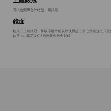
上鏈錶冠
香檳色配黑色計時盤，圓拱形
鏡面
旋入式上鏈錶冠，飾以浮雕帝舵表玫瑰標誌；實心黃金旋入式按
位置；由鋼芯及0.3毫米黃金包金製成