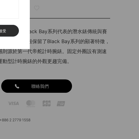
ay Chrono將Black Bay系列代表的潛水錶傳統與賽
接受
結合。鋼錶殼保留了Black Bay系列的顯著特徵，
感則源於第一代帝舵計時腕錶。固定外圈設有測速
運動型計時腕錶的外觀更趨完備。
聯絡我們
6 2 2779 1558