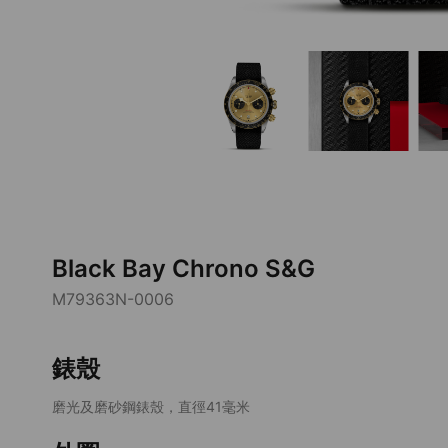
Black Bay Chrono S&G
M79363N-0006
錶殼
磨光及磨砂鋼錶殼，直徑41毫米