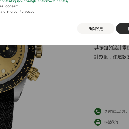
//contentsquare.com/gb-en/privacy-center/
es (consent)
ate Interest Purposes)
混合型Black B
進階設定
車計時錶的精髓相
其按鈕的設計靈
計刻度，使這款
透過電話洽詢：+88
聯繫我們