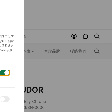
賞
近期推薦
們使用以下
，您可以點擊
以隨時通過
ie 以及
錶
認識帝舵表
帝舵品牌
聯絡我們
TUDOR
Black Bay Chrono
M79363N-0006