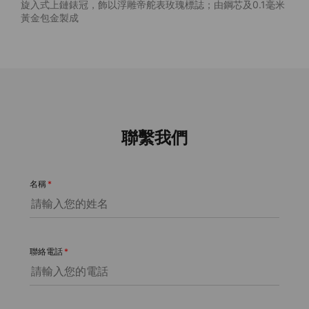
旋入式上鏈錶冠，飾以浮雕帝舵表玫瑰標誌；由鋼芯及0.1毫米
黃金包金製成
聯繫我們
名稱
*
聯絡電話
*