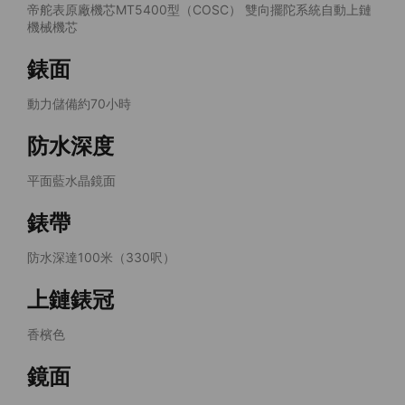
帝舵表原廠機芯MT5400型（COSC） 雙向擺陀系統自動上鏈
機械機芯
錶面
動力儲備約70小時
防水深度
平面藍水晶鏡面
錶帶
防水深達100米（330呎）
上鏈錶冠
香檳色
鏡面