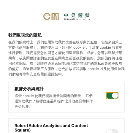
首頁
/
帝舵腕錶
/
Black Bay One
/
我們重視您的隱私
Black Bay One 36 S&G
在我們的網站上，我們使用幫助我們改善在線形象的服務（包括來自第三
方提供商的服務）。我們使用以下類別的 cookie，可以在 cookie 設置中
進行管理。我們需要您的同意才能使用這些服務。或者，您可以點擊拒絕
同意，或訪問更詳細的信息並在同意之前更改您的偏好。您的偏好將僅適
用於本網站。您可以隨時通過返回本網站或訪問我們的隱私政策來更改您
的偏好。通過授權第三方服務，您允許放置和讀取 cookie 以及使用保持我
們網站可靠和安全所需的跟踪技術。
數據分析與統計
這些 cookie 使我們能夠衡量訪問者的流量。 它們
還幫助我們了解哪些產品和操作比其他產品和操作
更受歡迎。
Rolex (Adobe Analytics and Content
Square)