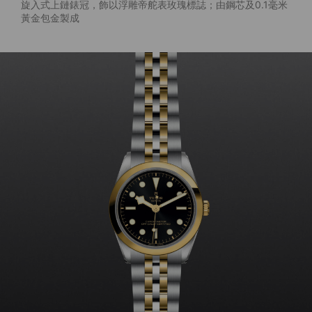
旋入式上鏈錶冠，飾以浮雕帝舵表玫瑰標誌；由鋼芯及0.1毫米
黃金包金製成