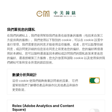
首頁
/
帝舵腕錶
/
Black Bay One
/
我們重視您的隱私
Black Bay One 36 S&G
在我們的網站上，我們使用幫助我們改善在線形象的服務（包括來自第三
方提供商的服務）。我們使用以下類別的 cookie，可以在 cookie 設置中
進行管理。我們需要您的同意才能使用這些服務。或者，您可以點擊拒絕
同意，或訪問更詳細的信息並在同意之前更改您的偏好。您的偏好將僅適
用於本網站。您可以隨時通過返回本網站或訪問我們的隱私政策來更改您
的偏好。通過授權第三方服務，您允許放置和讀取 cookie 以及使用保持我
們網站可靠和安全所需的跟踪技術。
數據分析與統計
這些 cookie 使我們能夠衡量訪問者的流量。 它們
還幫助我們了解哪些產品和操作比其他產品和操作
更受歡迎。
Rolex (Adobe Analytics and Content
Square)