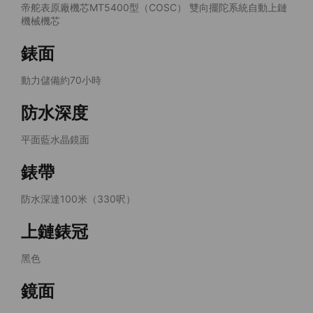
帝舵表原廠機芯MT5400型（COSC） 雙向擺陀系統自動上鏈
機械機芯
錶面
動力儲備約70小時
防水深度
平面藍水晶鏡面
錶帶
防水深達100米（330呎）
上鏈錶冠
黑色
鏡面