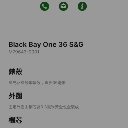
Black Bay One 36 S&G
M79643-0001
錶殼
磨光及磨砂鋼錶殼，直徑36毫米
外圈
固定外圈由鋼芯及0.3毫米黃金包金製成
機芯