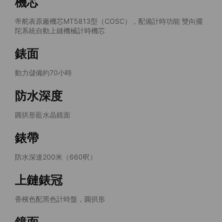
機芯
帝舵表原廠機芯MT5813型（COSC），配備計時功能 雙向擺
陀系統自動上鏈機械計時機芯
錶面
動力儲備約70小時
防水深度
圓拱形藍水晶鏡面
錶帶
防水深達200米（660呎）
上鏈錶冠
香檳色配黑色計時盤，圓拱形