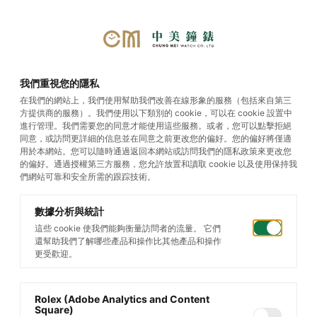
首頁
/
帝舵腕錶
/
Black Bay
我們重視您的隱私
Chrono
/
Black Bay Chrono S&G
在我們的網站上，我們使用幫助我們改善在線形象的服務（包括來自第三
方提供商的服務）。我們使用以下類別的 cookie，可以在 cookie 設置中
進行管理。我們需要您的同意才能使用這些服務。或者，您可以點擊拒絕
同意，或訪問更詳細的信息並在同意之前更改您的偏好。您的偏好將僅適
用於本網站。您可以隨時通過返回本網站或訪問我們的隱私政策來更改您
的偏好。通過授權第三方服務，您允許放置和讀取 cookie 以及使用保持我
們網站可靠和安全所需的跟踪技術。
數據分析與統計
這些 cookie 使我們能夠衡量訪問者的流量。 它們
還幫助我們了解哪些產品和操作比其他產品和操作
更受歡迎。
Rolex (Adobe Analytics and Content
Square)