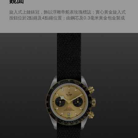
鏡面
旋入式上鏈錶冠，飾以浮雕帝舵表玫瑰標誌；實心黃金旋入式
按鈕位於2點鐘及4點鐘位置；由鋼芯及0.3毫米黃金包金製成