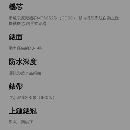
機芯
帝舵表原廠機芯MT5652型（COSC） 雙向擺陀系統自動上鏈
機械機芯 內置式結構
錶面
動力儲備約70小時
防水深度
圓拱形藍水晶鏡面
錶帶
防水深達200米（660呎）
上鏈錶冠
黑色，圓拱形