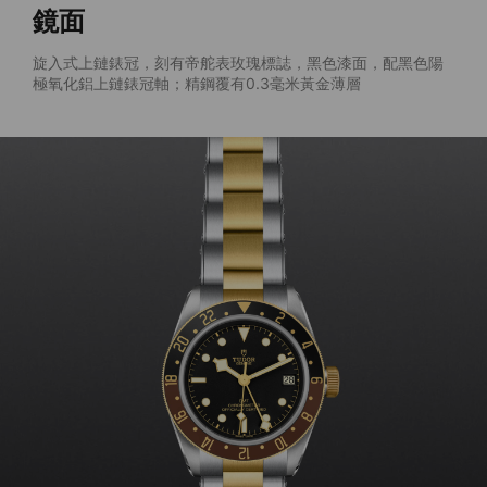
鏡面
旋入式上鏈錶冠，刻有帝舵表玫瑰標誌，黑色漆面，配黑色陽
極氧化鋁上鏈錶冠軸；精鋼覆有0.3毫米黃金薄層