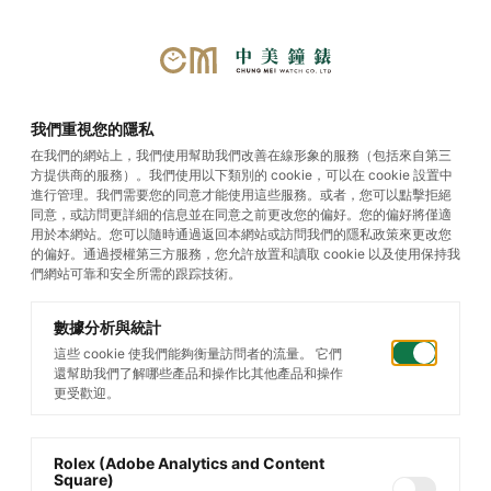
首頁
/
帝舵腕錶
/
Black Bay GMT
/
我們重視您的隱私
Black Bay GMT S&G
在我們的網站上，我們使用幫助我們改善在線形象的服務（包括來自第三
方提供商的服務）。我們使用以下類別的 cookie，可以在 cookie 設置中
進行管理。我們需要您的同意才能使用這些服務。或者，您可以點擊拒絕
同意，或訪問更詳細的信息並在同意之前更改您的偏好。您的偏好將僅適
用於本網站。您可以隨時通過返回本網站或訪問我們的隱私政策來更改您
的偏好。通過授權第三方服務，您允許放置和讀取 cookie 以及使用保持我
們網站可靠和安全所需的跟踪技術。
數據分析與統計
這些 cookie 使我們能夠衡量訪問者的流量。 它們
還幫助我們了解哪些產品和操作比其他產品和操作
更受歡迎。
Rolex (Adobe Analytics and Content
Square)