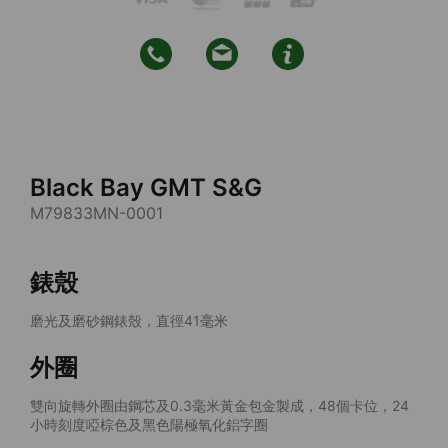
Black Bay GMT S&G
M79833MN-0001
錶殼
磨光及磨砂鋼錶殼，直徑41毫米
外圈
雙向旋轉外圈由鋼芯及0.3毫米黃金包金製成，48個卡位，24
小時刻度啞棕色及黑色陽極氧化鋁字圈