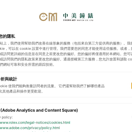
您的隱私
勞力士
帝舵表
影音專區
展示據點
預約鑑
站上，我們使用幫助我們改善在線形象的服務（包括來自第三方提供商的服務）。我
ookie，可以在 cookie 設置中進行管理。我們需要您的同意才能使用這些服務。或者
或訪問更詳細的信息並在同意之前更改您的偏好。您的偏好將僅適用於本網站。您可
或訪問我們的隱私政策來更改您的偏好。通過授權第三方服務，您允許放置和讀取 cook
新款腕錶2026
帝舵腕
們網站可靠和安全所需的跟踪技術。
分析與統計
cookie 使我們能夠衡量訪問者的流量。 它們還幫助我們了解哪些產品
比其他產品和操作更受歡迎。
 (Adobe Analytics and Content Square)
 policy:
//www.rolex.com/legal-notices/cookies.html
//www.adobe.com/privacy/policy.html