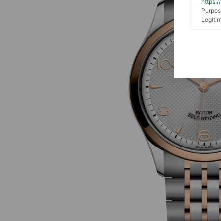
https:
Purpos
Legitim