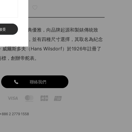
6系列機械腕錶經典優雅，向品牌起源和製錶傳統致
接受
列的錶面款式繁多，並有四種尺寸選擇，其取名為紀念
爾斯多夫（Hans Wilsdorf）於1926年註冊了
r」商標，創辦帝舵表。
聯絡我們
6 2 2779 1558