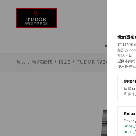
我們重視
品牌介紹
在我們的網
類別的 c
拒絕同意，
返回本網站
首頁
/
帝舵腕錶
/
1926
/
TUDOR 1926
使用保持我
數據
這些 
和操作
Rolex
Privacy
https:
https: