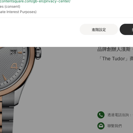
//contentsquare.com/gb-en/privacy-center/
es (consent)
ate Interest Purposes)
帝舵表的192
進階設定
敬。1926系
品牌創辦人漢斯・威
「The Tudo
透過電話洽詢：+88
聯繫我們