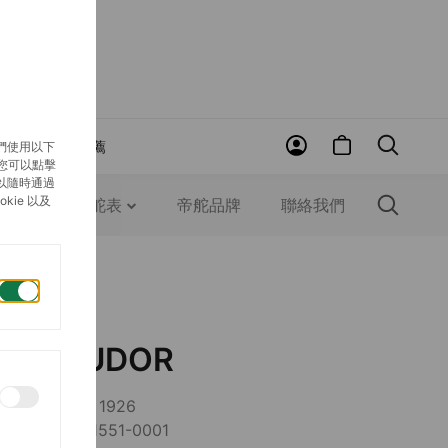
賞
近期推薦
們使用以下
，您可以點擊
以隨時通過
ie 以及
錶
認識帝舵表
帝舵品牌
聯絡我們
TUDOR
1926
M91551-0001