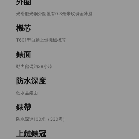
外圈
光滑磨光鋼外圈覆有0.3毫米玫瑰金薄層
機芯
T601型自動上鏈機械機芯
錶面
動力儲備約38小時
防水深度
藍水晶鏡面
錶帶
防水深達100米（330呎）
上鏈錶冠