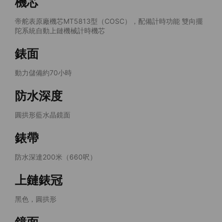
機芯
帝舵表原廠機芯MT5813型（COSC），配備計時功能 雙向擺
陀系統自動上鏈機械計時機芯
錶面
動力儲備約70小時
防水深度
圓拱形藍水晶鏡面
錶帶
防水深達200米（660呎）
上鏈錶冠
黑色，圓拱形