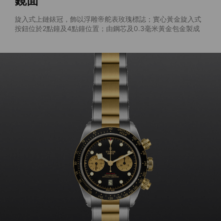
鏡面
旋入式上鏈錶冠，飾以浮雕帝舵表玫瑰標誌；實心黃金旋入式
按鈕位於2點鐘及4點鐘位置；由鋼芯及0.3毫米黃金包金製成