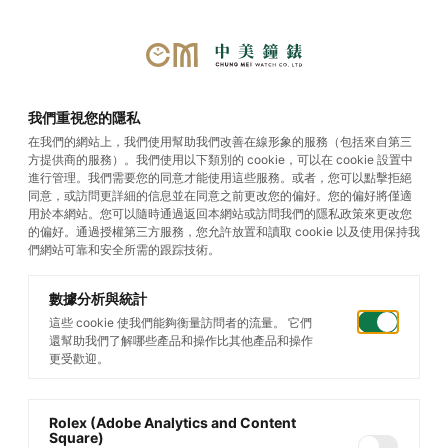
首頁
/
帝舵腕錶
/
Black Bay
我們重視您的隱私
Chrono
/
Black Bay Chrono S&G
在我們的網站上，我們使用幫助我們改善在線形象的服務（包括來自第三
方提供商的服務）。我們使用以下類別的 cookie，可以在 cookie 設置中
進行管理。我們需要您的同意才能使用這些服務。或者，您可以點擊拒絕
同意，或訪問更詳細的信息並在同意之前更改您的偏好。您的偏好將僅適
用於本網站。您可以隨時通過返回本網站或訪問我們的隱私政策來更改您
的偏好。通過授權第三方服務，您允許放置和讀取 cookie 以及使用保持我
們網站可靠和安全所需的跟踪技術。
數據分析與統計
這些 cookie 使我們能夠衡量訪問者的流量。 它們
還幫助我們了解哪些產品和操作比其他產品和操作
更受歡迎。
Rolex (Adobe Analytics and Content
Square)