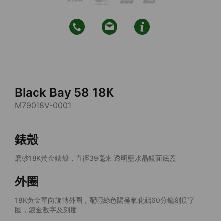
Black Bay 58 18K
M79018V-0001
錶殼
磨砂18K黃金錶殼，直徑39毫米 透明藍水晶鏡面底蓋
外圈
18K黃金單向旋轉外圈，配啞綠色陽極氧化鋁60分鐘刻度字
圈，鍍金數字及刻度