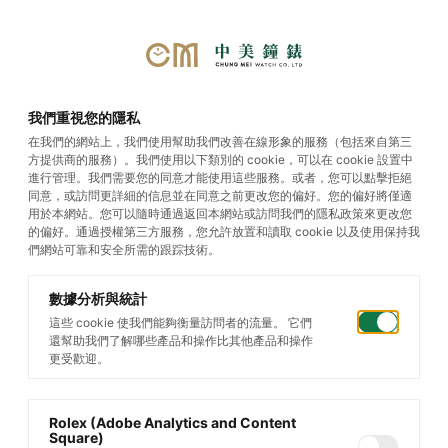
首頁
/
帝舵腕錶
/
Black Bay 58
/
我們重視您的隱私
Black Bay 58 18K
在我們的網站上，我們使用幫助我們改善在線形象的服務（包括來自第三
方提供商的服務）。我們使用以下類別的 cookie，可以在 cookie 設置中
進行管理。我們需要您的同意才能使用這些服務。或者，您可以點擊拒絕
同意，或訪問更詳細的信息並在同意之前更改您的偏好。您的偏好將僅適
用於本網站。您可以隨時通過返回本網站或訪問我們的隱私政策來更改您
的偏好。通過授權第三方服務，您允許放置和讀取 cookie 以及使用保持我
們網站可靠和安全所需的跟踪技術。
數據分析與統計
這些 cookie 使我們能夠衡量訪問者的流量。 它們
還幫助我們了解哪些產品和操作比其他產品和操作
更受歡迎。
Rolex (Adobe Analytics and Content
Square)