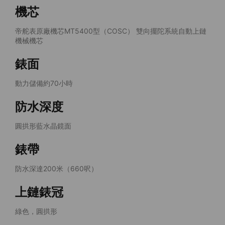
機芯
帝舵表原廠機芯MT5400型（COSC） 雙向擺陀系統自動上鏈
機械機芯
錶面
動力儲備約70小時
防水深度
圓拱形藍水晶鏡面
錶帶
防水深達200米（660呎）
上鏈錶冠
綠色，圓拱形