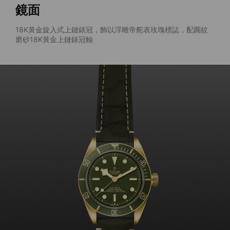
鏡面
18K黃金旋入式上鏈錶冠，飾以浮雕帝舵表玫瑰標誌，配圓紋
磨砂18K黃金上鏈錶冠軸