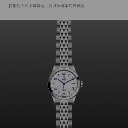
精鋼旋入式上鏈錶冠，飾以浮雕帝舵表標誌