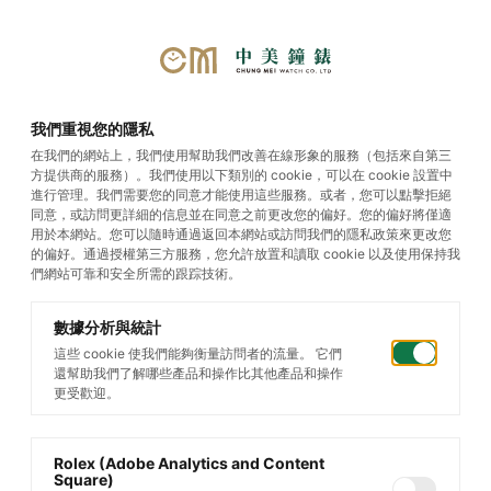
首頁
/
帝舵腕錶
/
TUDOR Royal
/
我們重視您的隱私
TUDOR Royal
在我們的網站上，我們使用幫助我們改善在線形象的服務（包括來自第三
方提供商的服務）。我們使用以下類別的 cookie，可以在 cookie 設置中
進行管理。我們需要您的同意才能使用這些服務。或者，您可以點擊拒絕
同意，或訪問更詳細的信息並在同意之前更改您的偏好。您的偏好將僅適
用於本網站。您可以隨時通過返回本網站或訪問我們的隱私政策來更改您
的偏好。通過授權第三方服務，您允許放置和讀取 cookie 以及使用保持我
們網站可靠和安全所需的跟踪技術。
數據分析與統計
這些 cookie 使我們能夠衡量訪問者的流量。 它們
還幫助我們了解哪些產品和操作比其他產品和操作
更受歡迎。
Rolex (Adobe Analytics and Content
Square)