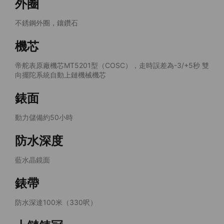
外圈
不銹鋼外圈，鑲鑽石
機芯
帝舵表原廠機芯MT5201型（COSC），走時誤差為-3/+5秒 雙
向擺陀系統自動上鏈機械機芯
錶面
動力儲備約50小時
防水深度
藍水晶鏡面
錶帶
防水深達100米（330呎）