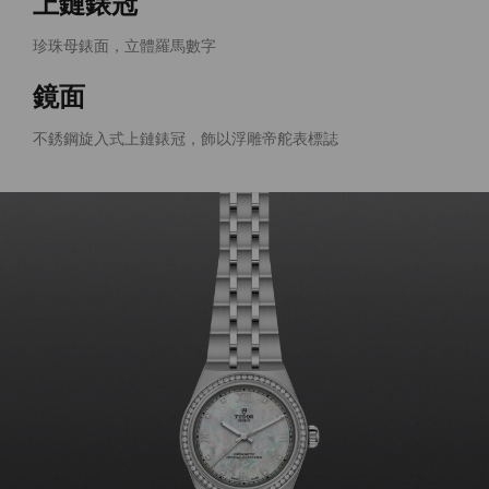
上鏈錶冠
珍珠母錶面，立體羅馬數字
鏡面
不銹鋼旋入式上鏈錶冠，飾以浮雕帝舵表標誌