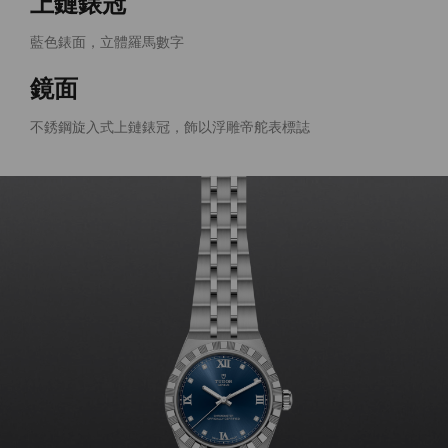
上鏈錶冠
藍色錶面，立體羅馬數字
鏡面
不銹鋼旋入式上鏈錶冠，飾以浮雕帝舵表標誌