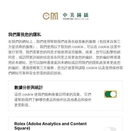
首頁
/
帝舵腕錶
/
TUDOR Royal
/
我們重視您的隱私
TUDOR Royal
在我們的網站上，我們使用幫助我們改善在線形象的服務（包括來自第三
方提供商的服務）。我們使用以下類別的 cookie，可以在 cookie 設置中
進行管理。我們需要您的同意才能使用這些服務。或者，您可以點擊拒絕
同意，或訪問更詳細的信息並在同意之前更改您的偏好。您的偏好將僅適
用於本網站。您可以隨時通過返回本網站或訪問我們的隱私政策來更改您
的偏好。通過授權第三方服務，您允許放置和讀取 cookie 以及使用保持我
們網站可靠和安全所需的跟踪技術。
數據分析與統計
這些 cookie 使我們能夠衡量訪問者的流量。 它們
還幫助我們了解哪些產品和操作比其他產品和操作
更受歡迎。
Rolex (Adobe Analytics and Content
Square)