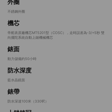
外圈
不銹鋼外圈
機芯
帝舵表原廠機芯MT5201型（COSC），走時誤差為-3/+5秒 雙
向擺陀系統自動上鏈機械機芯
錶面
動力儲備約50小時
防水深度
藍水晶鏡面
錶帶
防水深達100米（330呎）