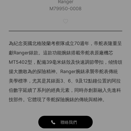
Ranger
M79950-0008
為紀念英國北格陵蘭考察隊成立70週年，帝舵表隆重呈
獻Ranger錶款。這款功能腕錶搭載帝舵表原廠機芯
MT5402型，配備39毫米錶殼及快速調節帶扣，傾情頌
揚大膽敢為的探險精神。Ranger腕錶承襲帝舵表傳統
美學標準，尤其是其錶面3、6、9及12點鐘位置的阿拉
伯數字延續了系列的經典元素，同時亦創新融入先進科
技部件。它體現了帝舵探險腕錶的傳統與精神。
聯絡我們