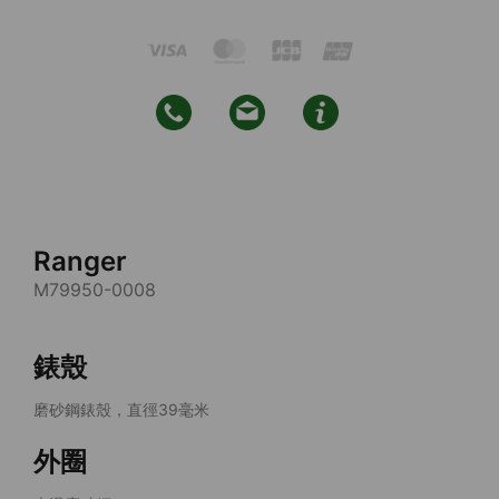
Ranger
M79950-0008
錶殼
磨砂鋼錶殼，直徑39毫米
外圈