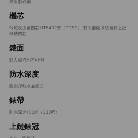
光滑磨砂鋼
機芯
帝舵表原廠機芯MT5402型（COSC） 雙向擺陀系統自動上鏈
機械機芯
錶面
動力儲備約70小時
防水深度
圓拱形藍水晶鏡面
錶帶
防水深達100米（330呎）
上鏈錶冠