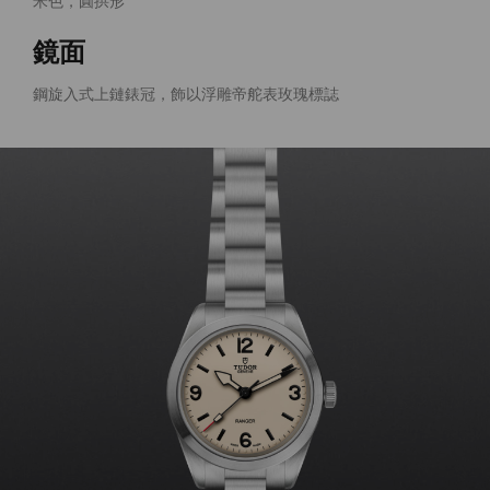
米色，圓拱形
鏡面
鋼旋入式上鏈錶冠，飾以浮雕帝舵表玫瑰標誌