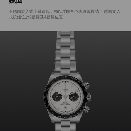
鏡面
不銹鋼旋入式上鏈錶冠，飾以浮雕帝舵表玫瑰標誌 不銹鋼旋入
式按鈕位於2點鐘及4點鐘位置