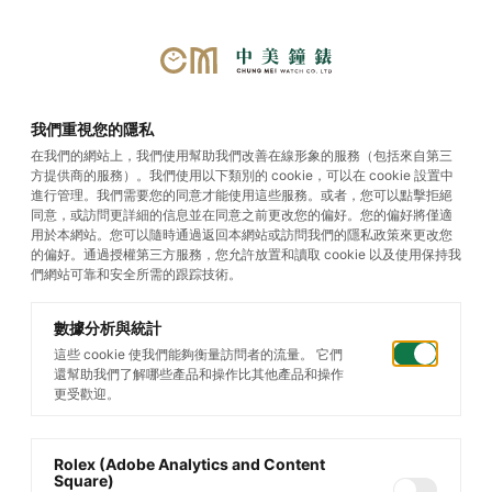
首頁
/
帝舵腕錶
/
Black Bay
我們重視您的隱私
Chrono
/
Black Bay Chrono
在我們的網站上，我們使用幫助我們改善在線形象的服務（包括來自第三
方提供商的服務）。我們使用以下類別的 cookie，可以在 cookie 設置中
進行管理。我們需要您的同意才能使用這些服務。或者，您可以點擊拒絕
同意，或訪問更詳細的信息並在同意之前更改您的偏好。您的偏好將僅適
用於本網站。您可以隨時通過返回本網站或訪問我們的隱私政策來更改您
的偏好。通過授權第三方服務，您允許放置和讀取 cookie 以及使用保持我
們網站可靠和安全所需的跟踪技術。
數據分析與統計
這些 cookie 使我們能夠衡量訪問者的流量。 它們
還幫助我們了解哪些產品和操作比其他產品和操作
更受歡迎。
Rolex (Adobe Analytics and Content
Square)