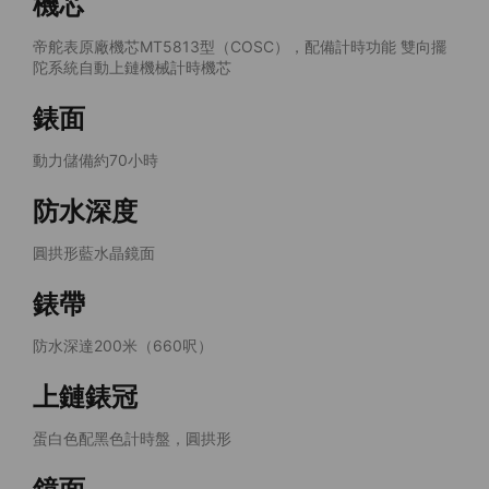
機芯
帝舵表原廠機芯MT5813型（COSC），配備計時功能 雙向擺
陀系統自動上鏈機械計時機芯
錶面
動力儲備約70小時
防水深度
圓拱形藍水晶鏡面
錶帶
防水深達200米（660呎）
上鏈錶冠
蛋白色配黑色計時盤，圓拱形