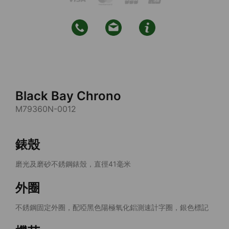
Black Bay Chrono
M79360N-0012
錶殼
磨光及磨砂不銹鋼錶殼，直徑41毫米
外圈
不銹鋼固定外圈，配啞黑色陽極氧化鋁測速計字圈，銀色標記