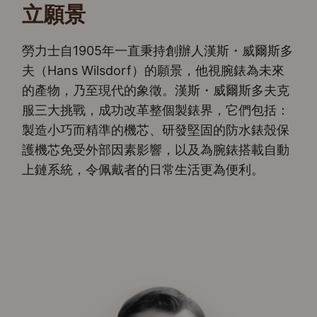
立願景
勞力士自1905年一直秉持創辦人漢斯・威爾斯多
夫（Hans Wilsdorf）的願景，他視腕錶為未來
的產物，乃至現代的象徵。漢斯・威爾斯多夫克
服三大挑戰，成功改革整個製錶界，它們包括：
製造小巧而精準的機芯、研發堅固的防水錶殼保
護機芯免受外部因素影響，以及為腕錶搭載自動
上鏈系統，令佩戴者的日常生活更為便利。