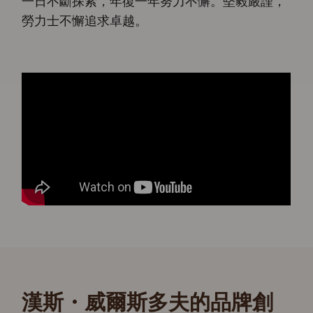
一日不斷探索，年復一年努力不懈。堅毅嚴謹，
勞力士不懈追求卓越。
漢斯・威爾斯多夫的品牌創